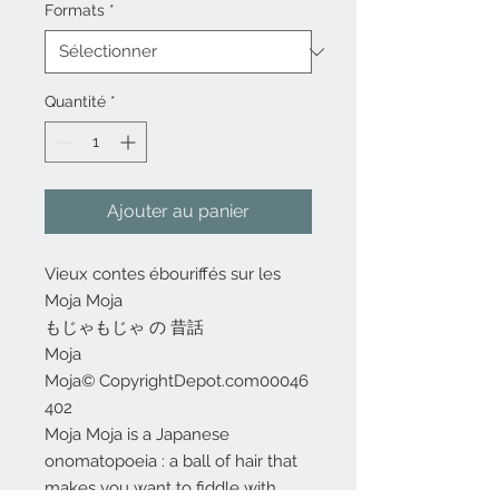
Formats
*
Quantité
*
Ajouter au panier
Vieux contes ébouriffés sur les
Moja Moja
もじゃもじゃ の 昔話
Moja
Moja© CopyrightDepot.com00046
402
Moja Moja is a Japanese
onomatopoeia : a ball of hair that
makes you want to fiddle with