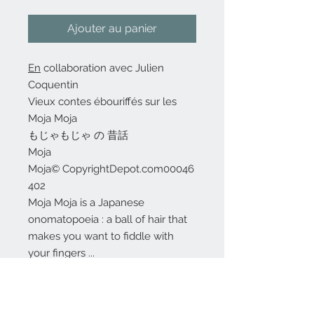
Ajouter au panier
En
collaboration avec Julien
Coquentin
Vieux contes ébouriffés sur les
Moja Moja
もじゃもじゃ の 昔話
Moja
Moja© CopyrightDepot.com00046
402
Moja Moja is a Japanese
onomatopoeia : a ball of hair that
makes you want to fiddle with
your fingers ...
Tirage réalisé à la commande