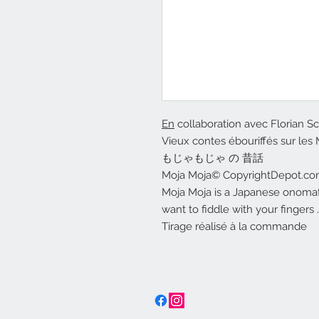
En
collaboration avec Florian S
Vieux contes ébouriffés sur les
もじゃもじゃ の 昔話
Moja Moja© CopyrightDepot.c
Moja Moja is a Japanese onomato
want to fiddle with your fingers ..
Tirage réalisé à la commande