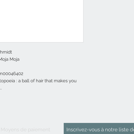
chmidt
 Moja Moja
om00046402
poeia : a ball of hair that makes you
.
Moyens de paiement
Inscrivez-vous
à
notre liste d