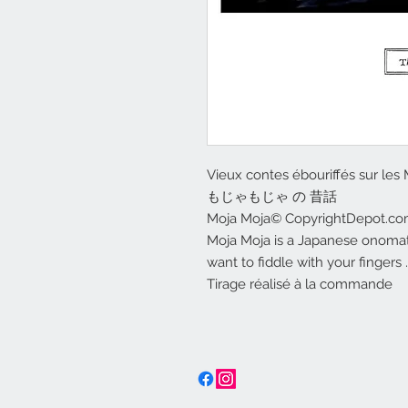
Vieux contes ébouriffés sur les
もじゃもじゃ の 昔話
Moja Moja© CopyrightDepot.c
Moja Moja is a Japanese onomato
want to fiddle with your fingers ..
Tirage réalisé à la commande