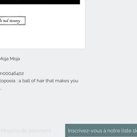
 Moja Moja
om00046402
poeia : a ball of hair that makes you
.
Moyens de paiement
Inscrivez-vous
à
notre liste d