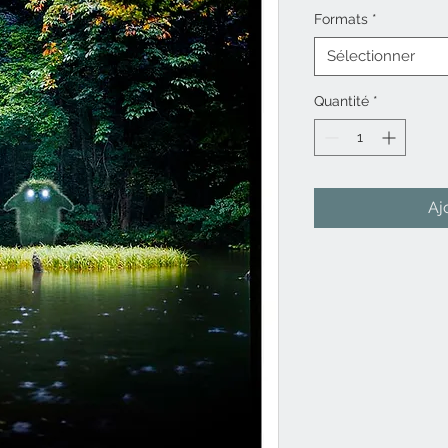
Formats
*
Sélectionner
Quantité
*
Aj