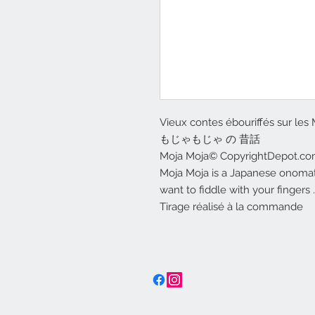
Vieux contes ébouriffés sur les
もじゃもじゃ の 昔話
Moja Moja© CopyrightDepot.c
Moja Moja is a Japanese onomato
want to fiddle with your fingers ..
Tirage réalisé à la commande