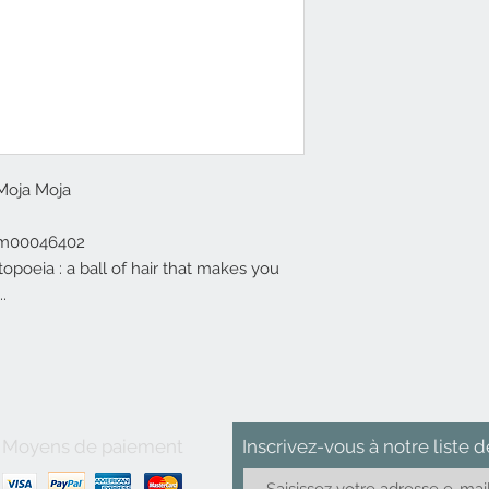
 Moja Moja
om00046402
poeia : a ball of hair that makes you
.
Moyens de paiement
Inscrivez-vous
à
notre liste d