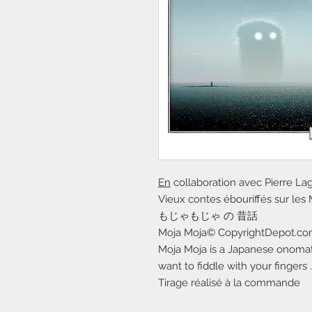
En
collaboration avec Pierre La
Vieux contes ébouriffés sur les
もじゃもじゃ の 昔話
Moja Moja© CopyrightDepot.c
Moja Moja is a Japanese onomato
want to fiddle with your fingers ..
Tirage réalisé à la commande