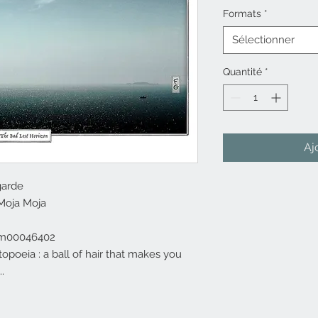
Formats
*
Sélectionner
Quantité
*
Aj
garde
 Moja Moja
om00046402
poeia : a ball of hair that makes you
.