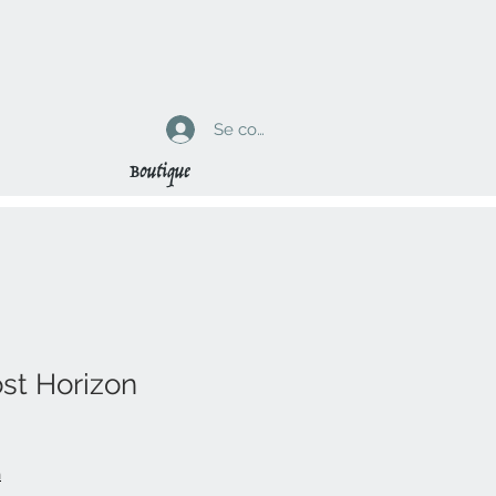
Se connecter
Boutique
st Horizon
n