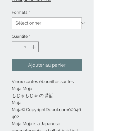
Formats
*
Quantité
*
Ajouter au panier
Vieux contes ébouriffés sur les
Moja Moja
もじゃもじゃ の 昔話
Moja
Moja© CopyrightDepot.com00046
402
Moja Moja is a Japanese
onomatopoeia : a ball of hair that