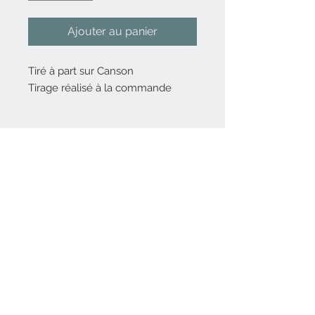
Ajouter au panier
Tiré à part sur Canson
Tirage réalisé à la commande
Nous contacter
06 82 80 14 56
Inscrivez-vous
à
notre liste de diffusion
Rejoindre