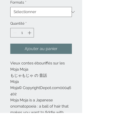
Formats
*
Quantité
*
Ajouter au panier
Vieux contes ébouriffés sur les
Moja Moja
もじゃもじゃ の 昔話
Moja
Moja© CopyrightDepot.com00046
402
Moja Moja is a Japanese
onomatopoeia : a ball of hair that
makes you want to fiddle with