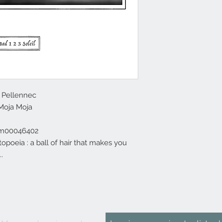
 Pellennec
 Moja Moja
om00046402
poeia : a ball of hair that makes you
.