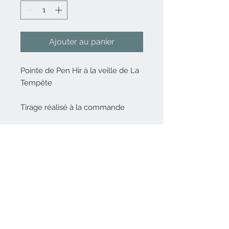
Ajouter au panier
Pointe de Pen Hir à la veille de La
Tempête
Tirage réalisé à la commande
Nous contacter
06 82 80 14 56
Inscrivez-vous
à
notre liste de diffusion