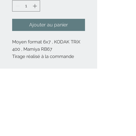
Ajouter au panier
Moyen format 6x7 , KODAK TRiX
400 , Mamiya RB67
Tirage réalisé à la commande
Nous contacter
06 82 80 14 56
Inscrivez-vous
à
notre liste de diffusion
Rejoindre