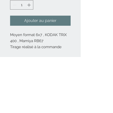
Ajouter au panier
Moyen format 6x7 , KODAK TRiX
400 , Mamiya RB67
Tirage réalisé à la commande
Nous contacter
06 82 80 14 56
Inscrivez-vous
à
notre liste de diffusion
Rejoindre