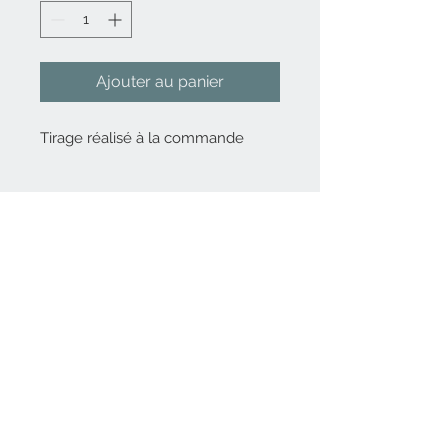
Ajouter au panier
Tirage réalisé à la commande
Nous contacter
06 82 80 14 56
Inscrivez-vous
à
notre liste de diffusion
Rejoindre