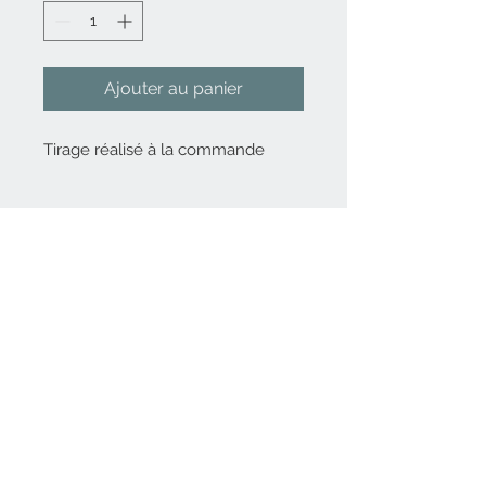
Ajouter au panier
Tirage réalisé à la commande
Nous contacter
06 82 80 14 56
Inscrivez-vous
à
notre liste de diffusion
Rejoindre