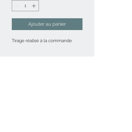
Ajouter au panier
Tirage réalisé à la commande
Nous contacter
06 82 80 14 56
Inscrivez-vous
à
notre liste de diffusion
Rejoindre