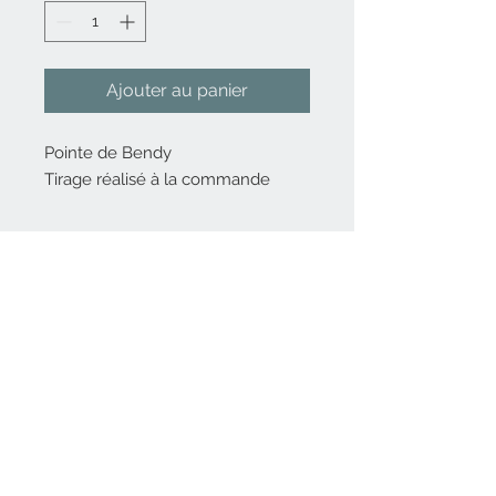
Ajouter au panier
Pointe de Bendy
Tirage réalisé à la commande
Nous contacter
06 82 80 14 56
Inscrivez-vous
à
notre liste de diffusion
Rejoindre